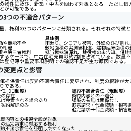
の物件に及び、新築・中古を問わず対象となる。ただし個
とが可能である。
の3つの不適合パターン
量、権利の3つのパターンに分類される。それぞれの特徴
具体例
陥や機能不全
雨漏り、シロアリ被害、外壁のひび割れ
の相違
敷地面積の実測値相違、建物延床面積の
限や第三者権利
抵当権抹消漏れ、地役権の未告知、借地
するケースで、中古住宅売買の約7割を占めている。数量不
は登記簿や重要事項説明での確認不足が主な原因である。
の変更点と影響
り瑕疵担保責任は契約不適合責任に変更され、制度の根幹が
りである。
責任（旧制度）
契約不適合責任（現制度）
疵の存在
契約内容との不適合
れば免責される場合あり
認識の有無は関係なし
・契約解除のみ
追完請求・代金減額・損害
追完請求→代金減額・損害
記載内容との相違全般が対象
らの追完請求に対応する権利
契約不適合責任を証明しやすくなった