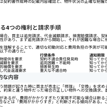
は契約書作成時の記載内容確認と、物件状況の正確な把握
る4つの権利と請求手順
場合、買主は追完請求、代金減額請求、損害賠償請求、契
性があり、まず追完請求から開始し、それが困難な場合に
を理解することで、適切な初動対応と費用負担の予測が可
以下の通りだ。
行使条件
通知期限
物提供を要求
契約不適合責任発見時
知ってから
減額を要求
追完困難・不能時
知ってから
的補償を要求
損害発生時
知ってから
し代金返還要求
重大な不適合時
知ってから
的な内容
う問題が起きた時に買主が売主に「修理」「交換」を求め
、約束と違う物件だった場合の正しい物件への交換請求、
があるが、費用がかかりすぎたり実現不可能な場合は断る
場合などは「費用がかかりすぎ」と判断される傾向がある。
る。