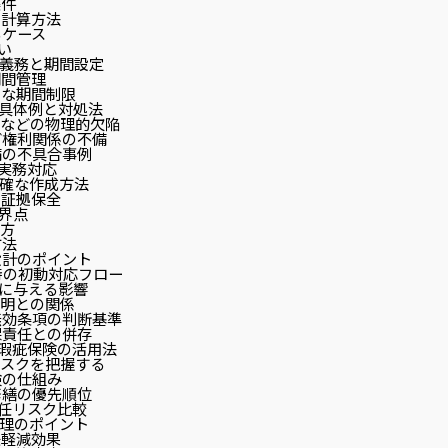
条件
計算方法
るケース
い
義務と期間設定
間管理
な期間制限
具体例と対処法
などの物理的欠陥
ど権利関係の不備
備の不具合事例
実務対応
確な作成方法
証拠保全
界点
方
方法
設計のポイント
時の初動対応フロー
に与える影響
明との関係
無効条項の判断基準
保責任との併存
瑕疵保険の活用法
スクを把握する
険の仕組み
修繕の優先順位
任リスク比較
理のポイント
軽減効果