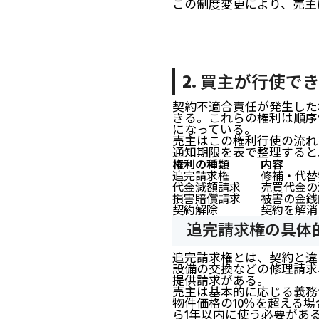
この制度変更により、売主
買主が行使でき
契約不適合責任が発生した
きる。これらの権利は順序
になっている。
売主はこの権利行使の流れ
通知期限を表で整理すると
権利の種類
内容
追完請求権
修補・代替
代金減額請求
売買代金の
損害賠償請求
被害の金銭
契約解除
契約を解消
追完請求権の具体
追完請求権とは、契約と違
設備の交換などの修理請求
提供請求がある。
売主は基本的に応じる義務
物件価格の10％を超える
ら1年以内に使う必要があ