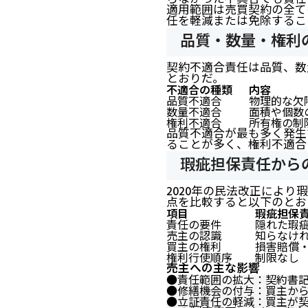
適用範囲は売買契約の全て
任を軽減または免除するこ
品質・数量・権利
契約不適合責任は品質、数
とおりだ。
不適合の種類
内容
品質不適合
物理的な欠
数量不適合
面積や個数
権利不適合
所有権の制
品質不適合が最も多く発生
ることが多く、権利不適合
瑕疵担保責任から
2020年の民法改正によ
点を比較すると以下のとお
項目
瑕疵担保
責任の要件
隠れた瑕
売主の認識
知らなけ
買主の権利
損害賠償
権利行使順序
制限なし
売主への主な影響
●責任範囲の拡大：契約書
●修繕機会の付与：買主か
●立証責任の軽減：買主が