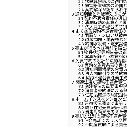
2.2
代金減額請求の適用
2.3
損害賠償請求の範囲と
2.4
契約解除が認められ
3
通知期間と消滅時効のちが
3.1
契約不適合責任の通知
3.2
消滅時効の起算点と期
3.3
法人買主の場合の特別
4
よくある契約不適合責任の
4.1
雨漏り・シロアリ被害
4.2
越境問題・地役権な
4.3
給排水設備・電気設
5
売主が行うべき事前準備と
5.1
物件状況等報告書の正
5.2
写真記録と点検資料の
6
免責特約の設計と法的な限
6.1
有効な免責条項の書き
6.2
通知期間短縮の合意
6.3
法人間取引での特約
6.4
契約不適合責任発生
7
関連法規が契約不適合責任
7.1
宅建業法の重要事項説
7.2
消費者契約法による
7.3
住宅品確法の瑕疵担
8
ホームインスペクションと
8.1
建物状況調査で事前リ
8.2
既存住宅売買瑕疵保
8.3
費用対効果を考えた
9
売却方法別の契約不適合責
9.1
仲介売却でのリスク管
9.2
不動産買取による責任