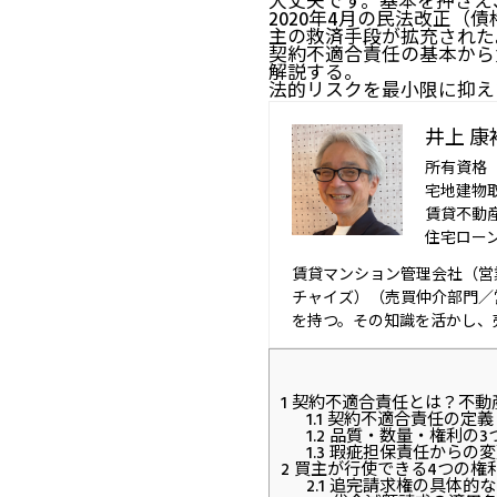
大丈夫です。基本を押さえ
2020年4月の民法改正
主の救済手段が拡充された
契約不適合責任の基本から
解説する。
法的リスクを最小限に抑え
井上 康
所有資格
宅地建物
賃貸不動
住宅ロー
賃貸マンション管理会社（営
チャイズ）（売買仲介部門／
を持つ。その知識を活かし、
1
契約不適合責任とは？不動
1.1
契約不適合責任の定義
1.2
品質・数量・権利の3
1.3
瑕疵担保責任からの変
2
買主が行使できる4つの権
2.1
追完請求権の具体的な