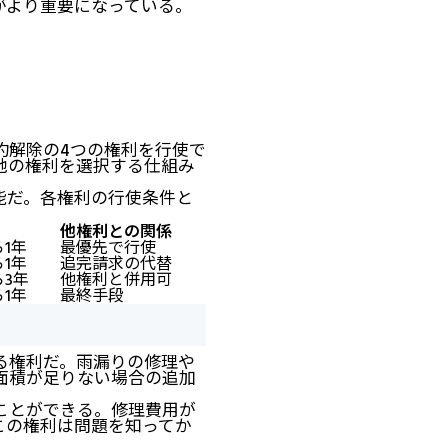
がより重要になっている。
約解除の4つの権利を行使で
他の権利を選択する仕組み
能だ。各権利の行使条件と
他権利との関係
1年
最優先で行使
1年
追完請求の代替
3年
他権利と併用可
1年
最終手段
る権利だ。雨漏りの修理や
面積が足りない場合の追加
ことができる。修理費用が
この権利は問題を知ってか