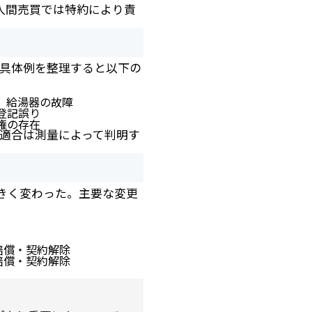
人間売買では特約により責
と具体例を整理すると以下の
、給湯器の故障
登記誤り
権の存在
適合は測量によって判明す
大きく変わった。主要な変更
賠償・契約解除
賠償・契約解除