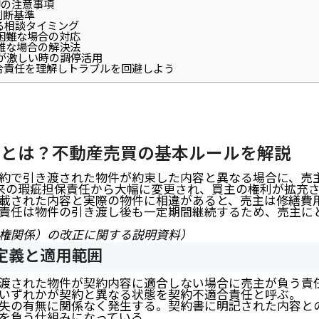
の注意事項
判断基準
る相談タイミング
困難な場合の対応
雑な場合の解決法
が激しい時の調停活用
合責任を理解しトラブルを回避しよう
任とは？不動産売買の基本ルールを解説
約で引き渡された物件が約束した内容と異なる場合に、売主
来の瑕疵担保責任から大幅に変更され、買主の権利が拡充
載された内容と実際の物件に相違があると、売主は修繕費
責任は物件の引き渡し後も一定期間継続するため、売主に
権関係）の改正に関する説明資料）
定義と適用範囲
渡された物件が契約内容に適合しない場合に売主が負う責
いずれかが契約と異なる状態を契約不適合責任と呼ぶ。
失の有無に関係なく発生する。契約書に明記された内容と
を負う仕組みになっている。