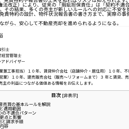
、免責特約や報告書の工夫を知ればリスクは抑えられます
（債権法改正）により、従来の「瑕疵担保責任」は「契約不適
。その結果、多くの売主が新しいルールへの対応に不安を
免責特約の設計、物件状況報告書の書き方まで、実際の事
ながら、安心して不動産売却を進められるようになる。
裕
取引士
産経営管理士
ンアドバイザー
業兼工事担当）１０年、賃貸仲介会社（店舗仲介・居住用）１０年、不
営業）１０年、建売販売会社（販売～リフォームまで）３ 年と賃貸、
売主の利益につながる価値ある情報をお伝えします。
目次
[
非表示
]
産売買の基本ルールを解説
と適用範囲
つの不適合パターン
更点と影響
利と請求手順
内容