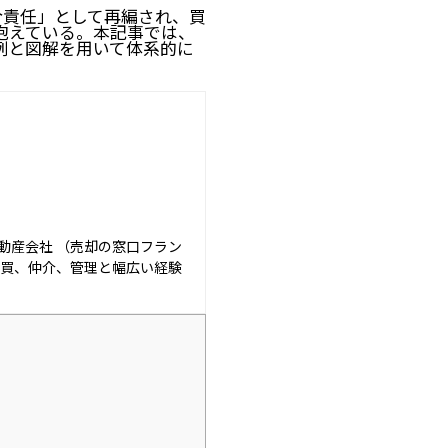
。
合責任」として再編され、買
抱えている。本記事では、
例と図解を用いて体系的に
動産会社 （売却の窓口フラン
売買、仲介、管理と幅広い経験