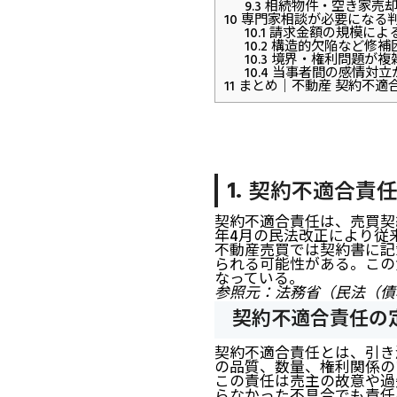
9.3
相続物件・空き家売却
10
専門家相談が必要になる
10.1
請求金額の規模によ
10.2
構造的欠陥など修補
10.3
境界・権利問題が複
10.4
当事者間の感情対立
11
まとめ｜不動産 契約不適
契約不適合責
契約不適合責任は、売買契
年4月の民法改正により従
不動産売買では契約書に記
られる可能性がある。この
なっている。
参照元：
法務省（民法（債
契約不適合責任の
契約不適合責任とは、引き
の品質、数量、権利関係の
この責任は売主の故意や過
らなかった不具合でも責任