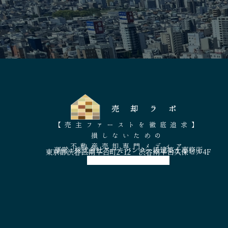
【売主ファーストを徹底追求】
損しないための
不動産売却専門メディア
運営 : 株式会社アーキバンク一級建築士事務所
東京都渋谷区南平台町2-12 渋谷南平台久保ビル4F