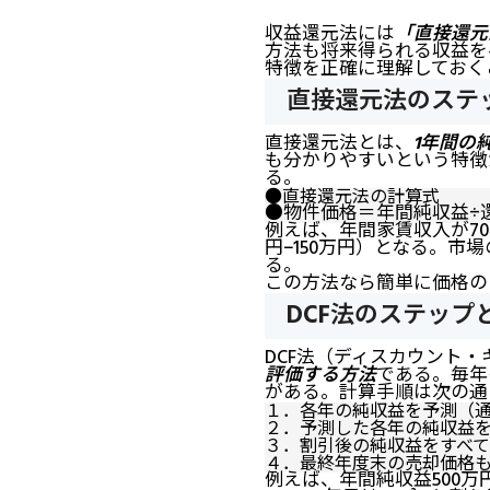
収益還元法には
「直接還元
方法も将来得られる収益を
特徴を正確に理解しておく
直接還元法のステ
直接還元法とは、
1年間の
も分かりやすいという特徴
る。
●直接還元法の計算式
●物件価格＝年間純収益÷
例えば、年間家賃収入が70
円−150万円）となる。市場
る。
この方法なら簡単に価格の
DCF法のステップ
DCF法（ディスカウント
評価する方法
である。毎年
がある。計算手順は次の通
１．各年の純収益を予測（通
２．予測した各年の純収益
３．割引後の純収益をすべ
４．最終年度末の売却価格
例えば、年間純収益500万