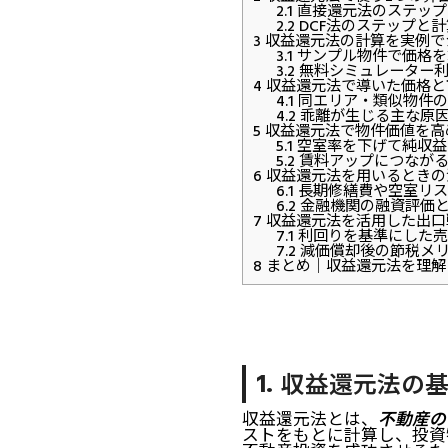
2.1
直接還元法のステップ
2.2
DCF法のステップと計
3
収益還元法の計算を実例で
3.1
サンプル物件で価格を
3.2
無料シミュレーター利
4
収益還元法で導いた価格と
4.1
同エリア・類似物件の
4.2
乖離が生じる主な原
5
収益還元法で物件価値を高
5.1
空室率を下げて純収益
5.2
賃料アップにつながる
6
収益還元法を用いるときの
6.1
長期修繕費や空室リス
6.2
金融機関の融資評価と
7
収益還元法を活用した出口
7.1
利回りを基準にした売
7.2
減価償却後の節税メ
8
まとめ｜収益還元法を理解
収益還元法の
収益還元法とは、
不動産の
ストをもとに計算し、投資