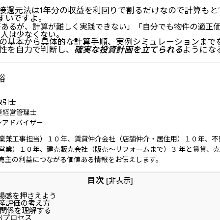
接還元法は1年分の収益を利回りで割るだけなので計算もと
すいですよ。
があるが、計算が難しく実践できない」「自分でも物件の適正
る人は少なくない。
の基本から具体的な計算手順、実例シミュレーションまで
性を自力で判断し、
確実な投資計画を立てられる
ようにな
裕
取引士
産経営管理士
ンアドバイザー
業兼工事担当）１０年、賃貸仲介会社（店舗仲介・居住用）１０年、不
営業）１０年、建売販売会社（販売～リフォームまで）３ 年と賃貸、
売主の利益につながる価値ある情報をお伝えします。
目次
[
非表示
]
場感を押さえよう
産評価の考え方
関係を理解する
出プロセス