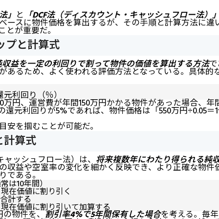
法」
と
「DCF法（ディスカウント・キャッシュフロー法）
ベースに物件価格を算出するが、その手順と計算方法に違
ことが重要だ。
ップと計算式
純収益を一定の利回りで割って物件の価値を算出する方法
で
があるため、よく使われる評価方法となっている。具体的
還元利回り（％）
0万円、運営費が年間150万円かかる物件があった場合、年間純
の還元利回りが5%であれば、物件価格は「550万円÷0.05＝1
目安を掴むことが可能だ。
と計算式
・キャッシュフロー法）は、
将来複数年にわたり得られる純
の収益や空室率の変化を細かく反映でき、より正確な物件
りである。
常は10年間）
を現在価値に割り引く
て合計する
も現在価値に割り引いて加算する
円の物件を、
割引率4%で5年間保有した場合
を考える。毎年