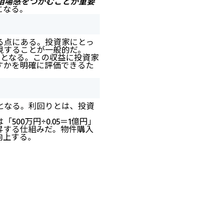
相場感をつかむことが重要
になる。
る点にある。投資家にとっ
視することが一般的だ。
万円となる。この収益に投資家
すかを明確に評価できるた
となる。利回りとは、投資
00万円÷0.05＝1億円」
昇する仕組みだ。物件購入
向上する。