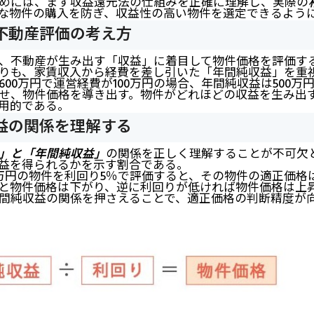
めには、まず収益還元法の仕組みを正確に理解し、実際の
な物件の購入を防ぎ、収益性の高い物件を選定できるよう
不動産評価の考え方
、不動産が生み出す「収益」に着目して物件価格を評価す
りも、家賃収入から経費を差し引いた「年間純収益」を重
00万円で運営経費が100万円の場合、年間純収益は500
せ、物件価格を導き出す。物件がどれほどの収益を生み出
用的である。
益の関係を理解する
」と「年間純収益」
の関係を正しく理解することが不可欠
益を得られるかを示す割合である。
万円の物件を利回り5％で評価すると、その物件の適正価格は「5
と物件価格は下がり、逆に利回りが低ければ物件価格は上
間純収益の関係を押さえることで、適正価格の判断精度が