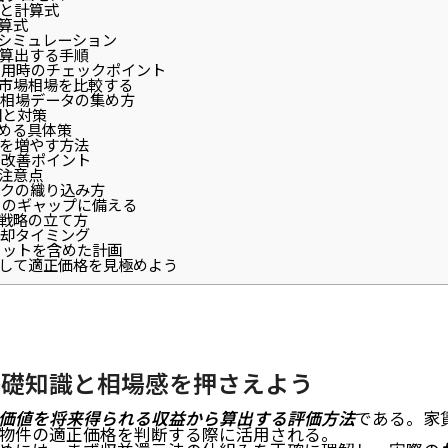
と計算式
算式
シミュレーション
算出する手順
用時のチェックポイント
市場相場を比較する
相場データの集め方
因と対策
める具体策
を増やす方法
改善ポイント
注意点
クの織り込み方
のギャップに備える
戦略の立て方
却タイミング
リットを含めた計画
して適正価格を見極めよう
基礎知識と相場感を押さえよう
価値を将来得られる収益から算出する評価方法
である。家
物件の適正価格を判断する際に活用される。