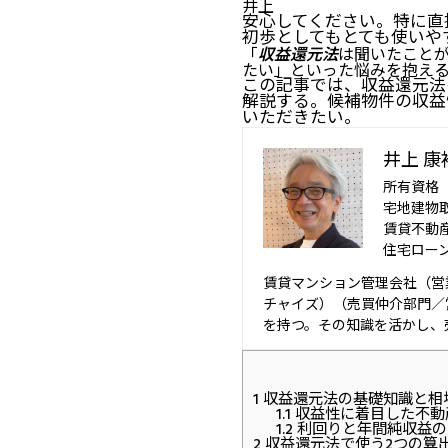
井上
安心してください。特に直
初歩としてもとても使いや
「
収益還元法
は聞いたこと
たい」といった悩みを抱え
この記事では、収益還元法
解説する。候補物件の収益
いただきたい。
井上 康
所有資格
宅地建物
賃貸不動
住宅ロー
賃貸マンション管理会社（営
チャイズ）（売買仲介部門／
を持つ。その知識を活かし、
1
収益還元法の基礎知識と相
1.1
収益性に着目した不動
1.2
利回りと年間純収益の
2
収益還元法で使う2つの算