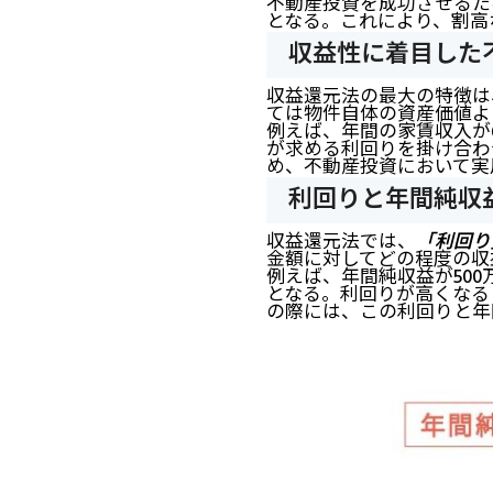
不動産投資を成功させるた
となる。これにより、割高
収益性に着目した
収益還元法の最大の特徴は
ては物件自体の資産価値よ
例えば、年間の家賃収入が6
が求める利回りを掛け合わ
め、不動産投資において実
利回りと年間純収
収益還元法では、
「利回り
金額に対してどの程度の収
例えば、年間純収益が500
となる。利回りが高くなる
の際には、この利回りと年